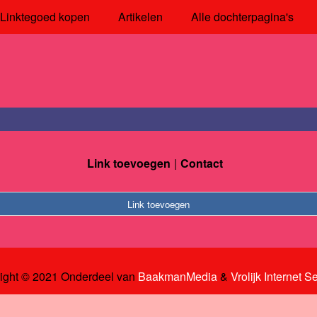
Linktegoed kopen
Artikelen
Alle dochterpagina's
Link toevoegen
Contact
Link toevoegen
ight © 2021 Onderdeel van
BaakmanMedia
&
Vrolijk Internet S